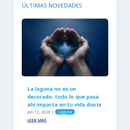
ÚLTIMAS NOVEDADES
La laguna no es un
decorado: todo lo que pasa
ahí impacta en tu vida diaria
Jun 12, 2026
|
Laguna
LEER MÁS