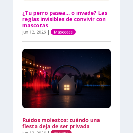
¿Tu perro pasea… o invade? Las
reglas invisibles de convivir con
mascotas
Jun 12, 2026
|
Mascotas
Ruidos molestos: cuándo una
fiesta deja de ser privada
Jun 12, 2026
|
Vecinos