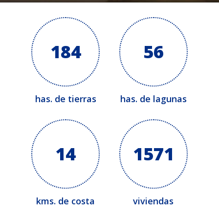
184
56
has. de tierras
has. de lagunas
14
1571
kms. de costa
viviendas