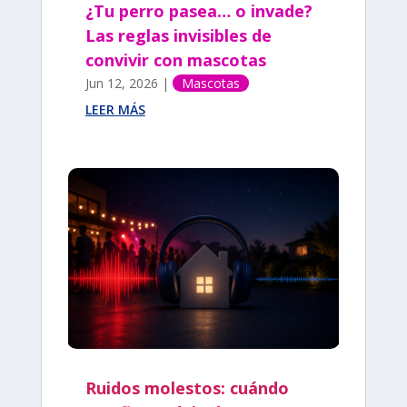
¿Tu perro pasea… o invade?
Las reglas invisibles de
convivir con mascotas
Jun 12, 2026
|
Mascotas
LEER MÁS
Ruidos molestos: cuándo