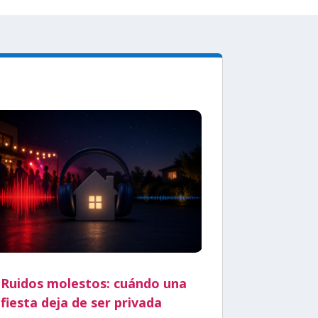
Ruidos molestos: cuándo una
fiesta deja de ser privada