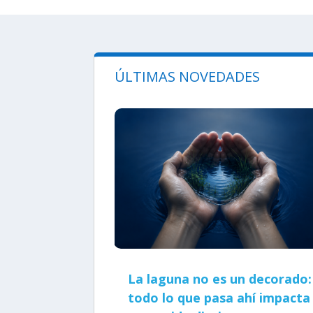
ÚLTIMAS NOVEDADES
La laguna no es un decorado:
todo lo que pasa ahí impacta